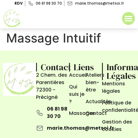
RDV
06 81 98 30 70
marie.thomas@metsoi.fr
Massage Intuitif
Contact
Liens
Informa
Légales
2 Chem. des
Accueil
Ateliers
Parentières
bien-
Mentions
Qui
72300 -
être
légales
suis je
Précigné
?
Actualités
Politique de
06 81 98
confidentialit
Massages
Contact
30 70
Gestion des
marie.thomas@metsoi.fr
cookies