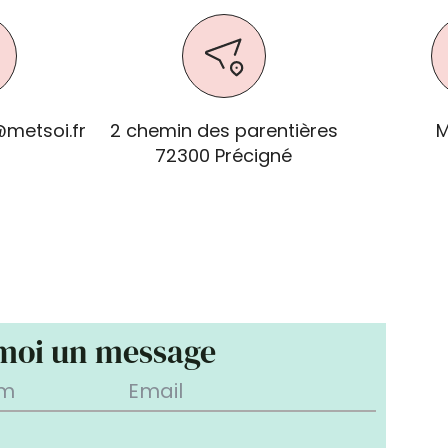
metsoi.fr
2 chemin des parentières
M
72300 Précigné
 moi un message