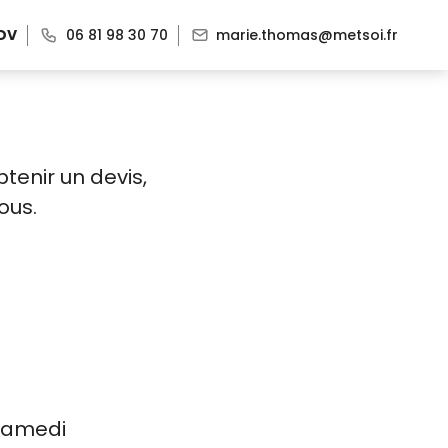
DV
06 81 98 30 70
marie.thomas@metsoi.fr
tenir un devis,
ous.
 samedi