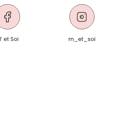
’ et Soi
m_et_soi