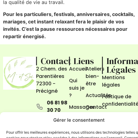
la qualité de vie au travail.
Pour les particuliers, festivals, anniversaires, cocktails,
mariages, cet instant relaxant fera le plaisir de vos
invités. C’est la pause ressources nécessaires pour
repartir énergisé.
Contact
Liens
Informa
Légales
2 Chem. des
Accueil
Ateliers
Parentières
bien-
Mentions
Qui
72300 -
être
légales
suis je
Précigné
?
Actualités
Politique de
06 81 98
confidentialit
Massages
Contact
30 70
Gestion des
Gérer le consentement
marie.thomas@metsoi.fr
cookies
Pour offrir les meilleures expériences, nous utilisons des technologies telles 
© Copyright 2024 – Réalisé par
KBCOM
cookies pour stocker et/ou accéder à des informations sur l'appareil. Consent